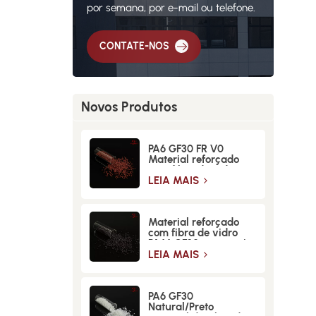
por semana, por e-mail ou telefone.
CONTATE-NOS
Novos Produtos
PA6 GF30 FR V0
Material reforçado
com fibra de vidro
retardante de chamas
LEIA MAIS
de alta resistência
Material reforçado
com fibra de vidro
PA66 GF30 para maior
resistência e
LEIA MAIS
durabilidade
PA6 GF30
Natural/Preto