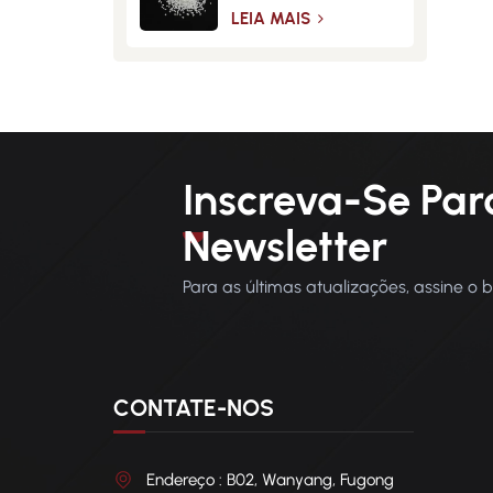
Material de Fibra de
Vidro de Alta
LEIA MAIS
Resistência
Inscreva-Se Par
Newsletter
Para as últimas atualizações, assine o 
CONTATE-NOS
Endereço : B02, Wanyang, Fugong