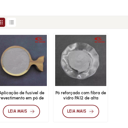
Aplicação de fusível de
Pó reforçado com fibra de
revestimento em pó de
vidro PA12 de alta
nylon 12 GF
resistência para
impressão 3D SLS
LEIA MAIS
LEIA MAIS