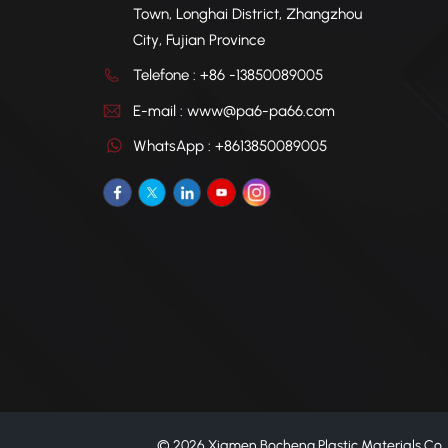
Town, Longhai District, Zhangzhou
City, Fujian Province
Telefone : +86 -13850089005
E-mail : www@pa6-pa66.com
WhatsApp : +8613850089005
© 2026 Xiamen Bocheng Plastic Materials Co., L