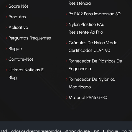
Resistência
Sobre Nós
Pó PA12 Para Impressão 3D
Produtos
Nylon Plástico PA6
Aplicativo
Resistente Ao Frio
Perguntas Frequentes
Grânulos De Nylon Verde
Blogue
Certificados UL94 V0
Contate-Nos
Fornecedor De Plásticos De
Engenharia
Últimas Notícias E
Blog
Fornecedor De Nylon 66
Modificado
Material PA66 GF30
td. Todos os direitos reservados .
Mapa do site
|
XML
|
Blogue
|
polít