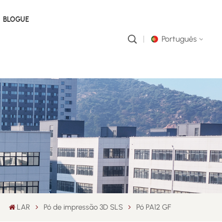
BLOGUE
Português
English
русский
português
العربية
中文
LAR
Pó de impressão 3D SLS
Pó PA12 GF