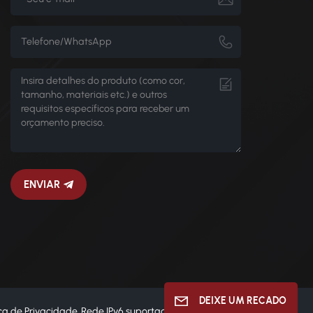
ENVIAR
DEIXE UM RECADO
ica de Privacidade
Rede IPv6 suportada