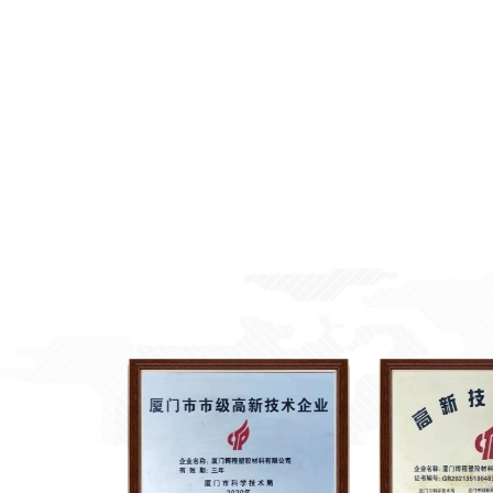
"Oferecemos garan
atender às necessi
qualidade do prod