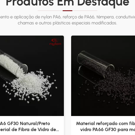
Produtos Em Destaque
to e aplicação de nylon PA6, reforço de PA66, têmpera, condutivida
chamas e outros plásticos especiais modificados.
A6 GF30 Natural/Preto
Material reforçado com fi
erial de Fibra de Vidro de
vidro PA66 GF30 para m