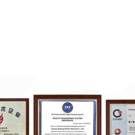
tias sólidas para
dades do cliente e à
uto."