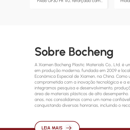
PA66 GF30 FR V0, reforçado com
mold
30% de fibra de vidro para maior
para 
resistência e rigidez. Retardante
dur
de chamas com classificação
ba
UL94 V-0, garantindo alto nível de
peça
segurança contra incêndio em
para
aplicações críticas. Ideal para
Sobre Bocheng
componentes automotivos,
des
aparelhos eletrônicos e
ext
equipamentos industriais,
A Xiamen Bocheng Plastic Materials Co., Ltd. é 
oferecendo desempenho confiável
pers
em produção moderna, fundada em 2009 e loca
Econômica Especial de Xiamen, na China. Como
em condições extremas.
ne
comprometida com a inovação tecnológica e a ex
Fornecimento direto da fábrica
integramos pesquisa e desenvolvimento, produç
com formulações personalizáveis
área de materiais plásticos de alto desempenho.
para atender a vários requisitos
anos, nos consolidamos como um nome confiável 
da indústria.
conquistando diversas honrarias, incluindo o re
como Empresa Municipal de Alta Tecnologia de 
Nacional de Alta Tecnologia e Empresa Integrad
Padronização.
LEIA MAIS