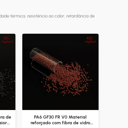
de térmica, resistência ao calor, retardância de
bra de
PA6 GF30 FR V0 Material
aior
reforçado com fibra de vidro