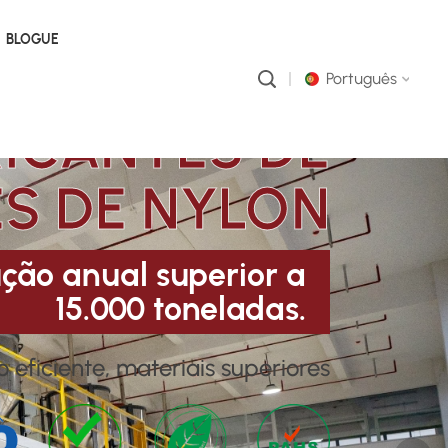
BLOGUE
Português
RICANTES DE
English
S DE NYLON
русский
português
ção anual superior a
15.000 toneladas.
العربية
中文
 eficiente, materiais superiores