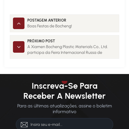
POSTAGEM ANTERIOR
Boas Festas de Bocheng!
PRÓXIMO POST
A Xiamen Bocheng Plastic Materials Co., Ltd.
participa da Feira Internacional Russa de
Plásticos e Borracha de 2024
Inscreva-Se Para
Receber A Newsletter
Para as últimas atualizações, assine o boletim
informativo