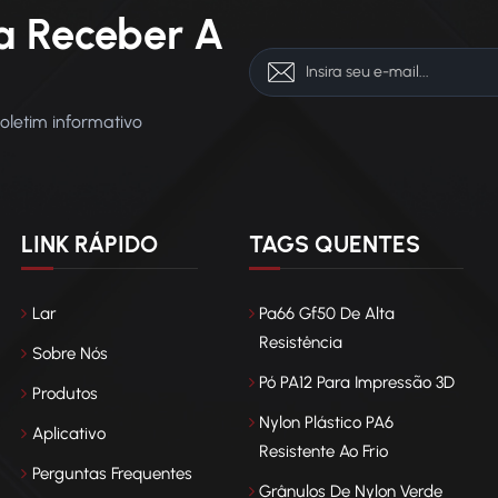
a Receber A
boletim informativo
LINK RÁPIDO
TAGS QUENTES
Lar
Pa66 Gf50 De Alta
Resistência
Sobre Nós
Pó PA12 Para Impressão 3D
Produtos
Nylon Plástico PA6
Aplicativo
Resistente Ao Frio
Perguntas Frequentes
Grânulos De Nylon Verde