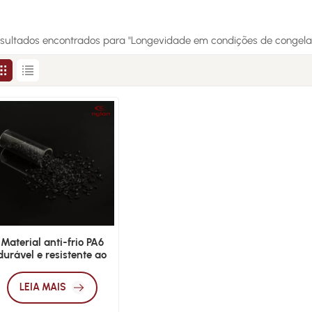
resultados encontrados para "Longevidade em condições de congel
Material anti-frio PA6
durável e resistente ao
frio
LEIA MAIS