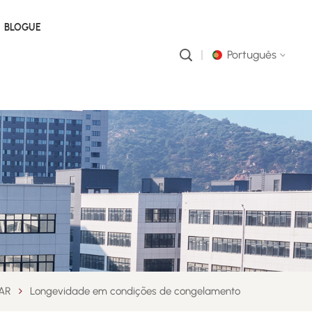
BLOGUE
Português
English
русский
português
العربية
中文
AR
Longevidade em condições de congelamento