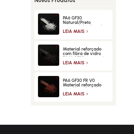
Novos Produtos
PA6 GF30
Natural/Preto
Material de Fibra de
Vidro de Alta
LEIA MAIS
Resistência
Material reforçado
com fibra de vidro
PA66 GF30 para maior
resistência e
LEIA MAIS
durabilidade
PA6 GF30 FR V0
Material reforçado
com fibra de vidro
retardante de chamas
LEIA MAIS
de alta resistência