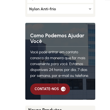
Nylon Anti-frio
Como Podemos Ajudar
Você
Você pode entrar em contato
conosco da maneira que for mais
conveniente para você. Estamos
disponíveis 24 horas por dia, 7 dias
por semana, por e-mail ou telefone.
CONTATE-NOS