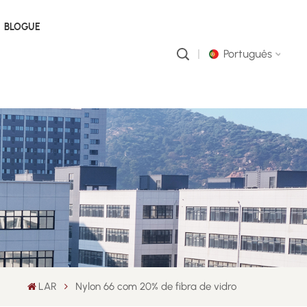
BLOGUE
Português
English
русский
português
العربية
中文
LAR
Nylon 66 com 20% de fibra de vidro