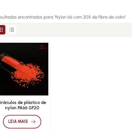
esultados encontrados para "Nylon 66 com 20% de fibra de vidro"
Grânulos de plástico de
nylon PA66 GF20
reforçado com 20% de
fibra de vidro
LEIA MAIS