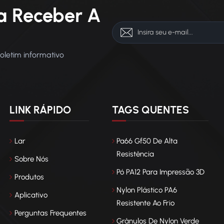
a Receber A
boletim informativo
LINK RÁPIDO
TAGS QUENTES
Lar
Pa66 Gf50 De Alta
Resistência
Sobre Nós
Pó PA12 Para Impressão 3D
Produtos
Nylon Plástico PA6
Aplicativo
Resistente Ao Frio
Perguntas Frequentes
Grânulos De Nylon Verde