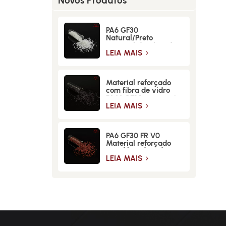
Novos Produtos
PA6 GF30
Natural/Preto
Material de Fibra de
Vidro de Alta
LEIA MAIS
Resistência
Material reforçado
com fibra de vidro
PA66 GF30 para maior
resistência e
LEIA MAIS
durabilidade
PA6 GF30 FR V0
Material reforçado
com fibra de vidro
retardante de chamas
LEIA MAIS
de alta resistência