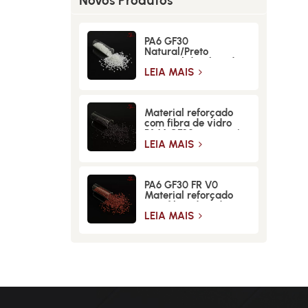
Novos Produtos
PA6 GF30
Natural/Preto
Material de Fibra de
Vidro de Alta
LEIA MAIS
Resistência
Material reforçado
com fibra de vidro
PA66 GF30 para maior
resistência e
LEIA MAIS
durabilidade
PA6 GF30 FR V0
Material reforçado
com fibra de vidro
retardante de chamas
LEIA MAIS
de alta resistência