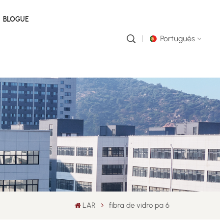
BLOGUE
Português
English
русский
português
العربية
中文
LAR
fibra de vidro pa 6