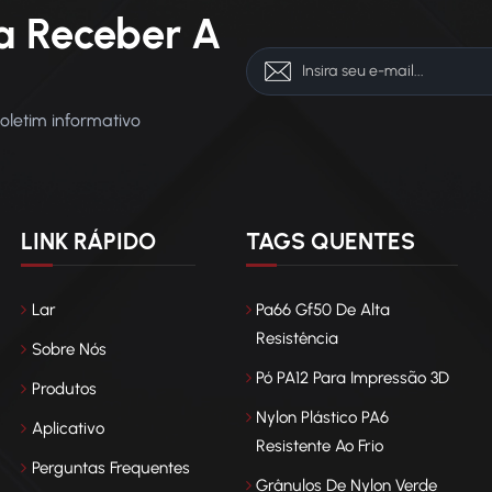
a Receber A
boletim informativo
LINK RÁPIDO
TAGS QUENTES
Lar
Pa66 Gf50 De Alta
Resistência
Sobre Nós
Pó PA12 Para Impressão 3D
Produtos
Nylon Plástico PA6
Aplicativo
Resistente Ao Frio
Perguntas Frequentes
Grânulos De Nylon Verde