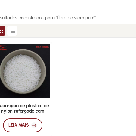
esultados encontrados para "fibra de vidro pa 6"
uarnição de plástico de
nylon reforçado com
fibra de vidro PA6 GF20
LEIA MAIS