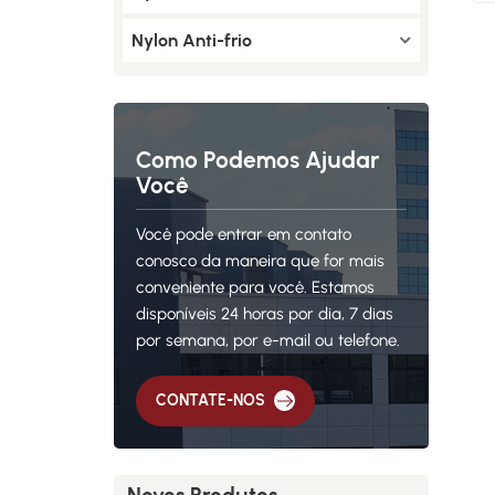
Nylon Anti-frio
Como Podemos Ajudar
Você
Você pode entrar em contato
conosco da maneira que for mais
conveniente para você. Estamos
disponíveis 24 horas por dia, 7 dias
por semana, por e-mail ou telefone.
CONTATE-NOS