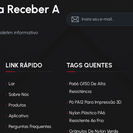
a Receber A
boletim informativo
LINK RÁPIDO
TAGS QUENTES
Lar
Pa66 Gf50 De Alta
Resistência
Sobre Nós
Pó PA12 Para Impressão 3D
Produtos
Nylon Plástico PA6
Aplicativo
Resistente Ao Frio
Perguntas Frequentes
Grânulos De Nylon Verde