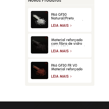
Novos Produtos
PA6 GF30
Natural/Preto
Material de Fibra de
Vidro de Alta
LEIA MAIS
Resistência
Material reforçado
com fibra de vidro
PA66 GF30 para maior
resistência e
LEIA MAIS
durabilidade
PA6 GF30 FR V0
Material reforçado
com fibra de vidro
retardante de chamas
LEIA MAIS
de alta resistência