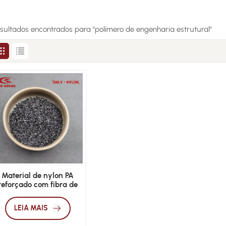
esultados encontrados para "polímero de engenharia estrutural"
Material de nylon PA
reforçado com fibra de
carbono de alta
resistência
LEIA MAIS