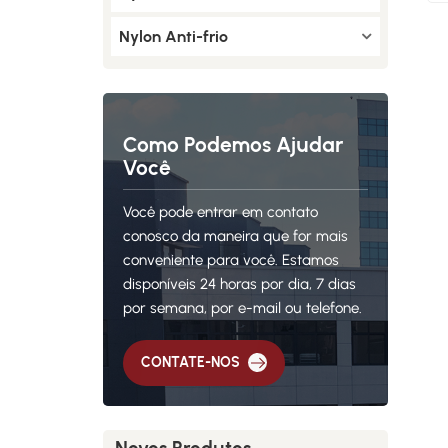
Nylon Anti-frio
Como Podemos Ajudar
Você
Você pode entrar em contato
conosco da maneira que for mais
conveniente para você. Estamos
disponíveis 24 horas por dia, 7 dias
por semana, por e-mail ou telefone.
CONTATE-NOS