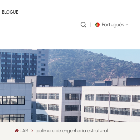
BLOGUE
Português
English
русский
português
العربية
中文
LAR
polímero de engenharia estrutural