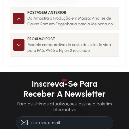
POSTAGEM ANTERIOR
Da Amostra à Produção em Massa: Análise de
Causa Raiz em Engenharia para a Melhoria do
Desempenho do Nylon 2
PRÓXIMO POST
Modelo comparativo do custo do ciclo de vida
para PA6, PA66 e Nylon 2 reciclado
Inscreva-Se Para
Receber A Newsletter
Para as últimas atualizações, assine o boletim
informativo