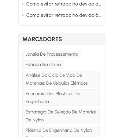
a
Como evitar retrabalho devido às normas EN na fase de materiais para projetos de nylon modificado exportados para a Europa? Seção 2
Como evitar retrabalho devido às normas EN na fase de materiais para projetos de nylon modificado exportados para a Europa? Seção 1
MARCADORES
s
Janela De Processamento
Fábrica Na China
Análise Do Ciclo De Vida De
Materiais De Veículos Elétricos
Economia Dos Plásticos De
s
Engenharia
Estratégia De Seleção De Material
De Nylon
e
Plástico De Engenharia De Nylon