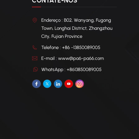
CONTATE-NOS
econô
requi
Endereço : B02, Wanyang, Fugong
de uso
Town, Longhai District, Zhangzhou
City, Fujian Province
Telefone : +86 -13850089005
E-mail : www@pa6-pa66.com
WhatsApp : +8613850089005