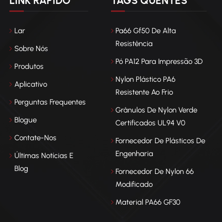
LINK RÁPIDO
TAGS QUENTES
mica. A seleção ideal do material depende do equilíbrio entre os
sitos de projeto, as capacidades de processamento e as condições
Lar
Pa66 Gf50 De Alta
 final.
Resistência
Sobre Nós
Pó PA12 Para Impressão 3D
Produtos
Nylon Plástico PA6
Aplicativo
Resistente Ao Frio
Perguntas Frequentes
Grânulos De Nylon Verde
Blogue
Certificados UL94 V0
Contate-Nos
Fornecedor De Plásticos De
Engenharia
Últimas Notícias E
Blog
Fornecedor De Nylon 66
Modificado
Material PA66 GF30