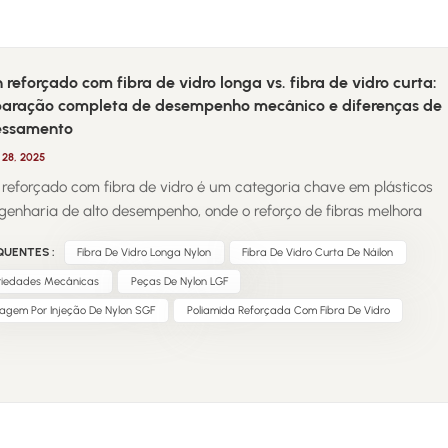
 reforçado com fibra de vidro longa vs. fibra de vidro curta:
aração completa de desempenho mecânico e diferenças de
essamento
28, 2025
 reforçado com fibra de vidro é um categoria chave em plásticos
genharia de alto desempenho, onde o reforço de fibras melhora
ficativamente a resistência mecânica, a estabilidade dimensional e 
QUENTES :
Fibra De Vidro Longa Nylon
Fibra De Vidro Curta De Náilon
ência ao calor. No entanto, a escolha entre fibra de vidro longa
e fibra de vidro curta (SGF) não é trivial, pois suas diferenças vão
riedades Mecânicas
Peças De Nylon LGF
do aumento da resistência, incluindo comportamento de
agem Por Injeção De Nylon SGF
Poliamida Reforçada Com Fibra De Vidro
ssamento, qualidade da superfície e durabilidade a longo prazo. O
 reforçado com fibra de vidro longa se destaca por suas
iedades mecânicas superiores. Com comprimentos de fibra
mente superiores a 10 mm e, às vezes, chegando a 25 mm, essas
s mantêm parcialmente seu comprimento original durante a