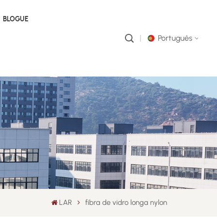
BLOGUE
Português
English
русский
português
العربية
中文
LAR
fibra de vidro longa nylon