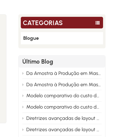
CATEGORIAS
Blogue
Último Blog
a
Da Amostra à Produção em Massa: Análise de Causa Raiz em Engenharia para a Melhoria do Desempenho do Nylon 2
Da Amostra à Produção em Massa: Análise de Causa Raiz em Engenharia para Melhoria do Desempenho do Nylon 1
Modelo comparativo do custo do ciclo de vida para PA6, PA66 e Nylon 2 reciclado
Modelo comparativo do custo do ciclo de vida para PA6, PA66 e Nylon 1 reciclado
Diretrizes avançadas de layout para fórmulas modificadas de nylon sob a tendência de conformidade de materiais para veículos de nova energia 2
Diretrizes avançadas de layout para fórmulas modificadas de nylon sob a tendência de conformidade de materiais para veículos de nova energia 1