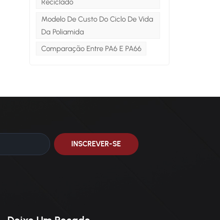
Reciclado
Modelo De Custo Do Ciclo De Vida
o
Da Poliamida
Comparação Entre PA6 E PA66
F