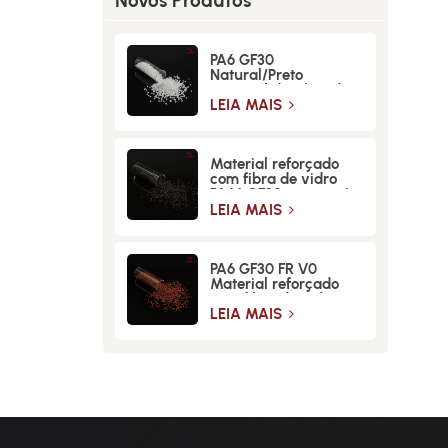
Novos Produtos
PA6 GF30
Natural/Preto
Material de Fibra de
Vidro de Alta
LEIA MAIS
Resistência
Material reforçado
com fibra de vidro
PA66 GF30 para maior
resistência e
LEIA MAIS
durabilidade
PA6 GF30 FR V0
Material reforçado
com fibra de vidro
retardante de chamas
LEIA MAIS
de alta resistência