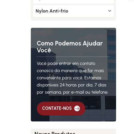
Nylon Anti-frio
Como Podemos Ajudar
Você
Você pode entrar em contato
conosco da maneira que for mais
conveniente para você. Estamos
disponíveis 24 horas por dia, 7 dias
por semana, por e-mail ou telefone.
CONTATE-NOS