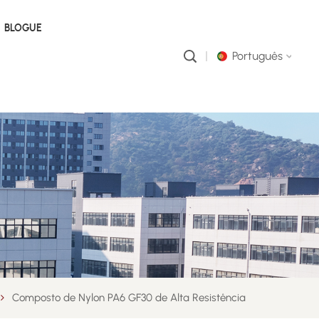
BLOGUE
Português
English
русский
português
العربية
中文
Composto de Nylon PA6 GF30 de Alta Resistência