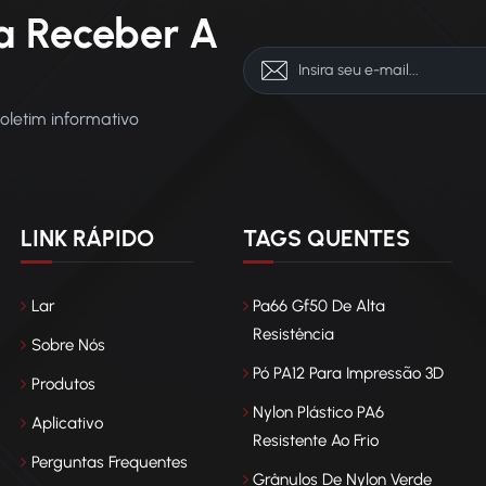
a Receber A
boletim informativo
LINK RÁPIDO
TAGS QUENTES
Lar
Pa66 Gf50 De Alta
Resistência
Sobre Nós
Pó PA12 Para Impressão 3D
Produtos
Nylon Plástico PA6
Aplicativo
Resistente Ao Frio
Perguntas Frequentes
Grânulos De Nylon Verde