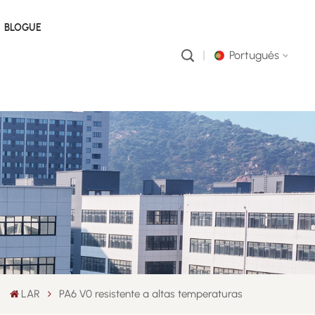
BLOGUE
Português
English
русский
português
العربية
中文
LAR
PA6 V0 resistente a altas temperaturas