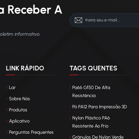
a Receber A
boletim informativo
LINK RÁPIDO
TAGS QUENTES
Lar
Pa66 Gf50 De Alta
Resistência
Sobre Nós
Pó PA12 Para Impressão 3D
Produtos
Nylon Plástico PA6
Aplicativo
Resistente Ao Frio
Perguntas Frequentes
Grânulos De Nylon Verde