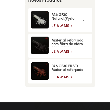
Novos Produtos
PA6 GF30
Natural/Preto
Material de Fibra de
Vidro de Alta
LEIA MAIS
Resistência
Material reforçado
com fibra de vidro
PA66 GF30 para maior
resistência e
LEIA MAIS
durabilidade
PA6 GF30 FR V0
Material reforçado
com fibra de vidro
retardante de chamas
LEIA MAIS
de alta resistência