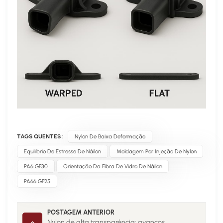
TAGS QUENTES :
Nylon De Baixa Deformação
Equilíbrio De Estresse De Náilon
Moldagem Por Injeção De Nylon
PA6 GF30
Orientação Da Fibra De Vidro De Náilon
PA66 GF25
POSTAGEM ANTERIOR
Nylon de alta transparência: avanços