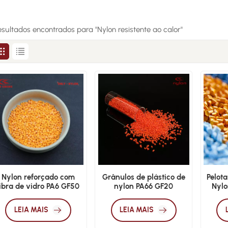
esultados encontrados para "Nylon resistente ao calor"
Nylon reforçado com
Grânulos de plástico de
Pelota
fibra de vidro PA6 GF50
nylon PA66 GF20
Nylo
de alta resistência
reforçado com 20% de
fibra de vidro
LEIA MAIS
LEIA MAIS