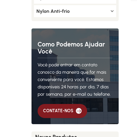
Nylon Anti-frio
Como Podemos Ajudar
Você
Você pode entrar em contato
conosco da maneira que for mais
conveniente para você. Estamos
disponíveis 24 horas por dia, 7 dias
por semana, por e-mail ou telefone.
CONTATE-NOS