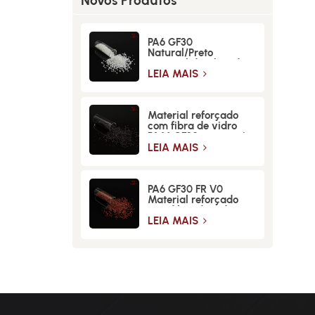
Novos Produtos
PA6 GF30
Natural/Preto
Material de Fibra de
Vidro de Alta
LEIA MAIS
Resistência
Material reforçado
com fibra de vidro
PA66 GF30 para maior
resistência e
LEIA MAIS
durabilidade
PA6 GF30 FR V0
Material reforçado
com fibra de vidro
retardante de chamas
LEIA MAIS
de alta resistência