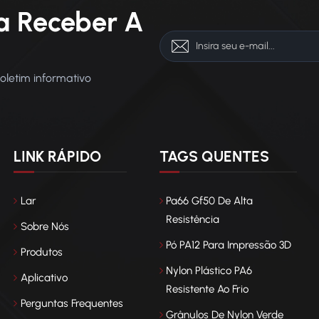
a Receber A
boletim informativo
LINK RÁPIDO
TAGS QUENTES
Lar
Pa66 Gf50 De Alta
Resistência
Sobre Nós
Pó PA12 Para Impressão 3D
Produtos
Nylon Plástico PA6
Aplicativo
Resistente Ao Frio
Perguntas Frequentes
Grânulos De Nylon Verde