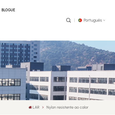
BLOGUE
Português
English
русский
português
العربية
中文
LAR
Nylon resistente ao calor