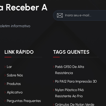
a Receber A
boletim informativo
LINK RÁPIDO
TAGS QUENTES
Lar
Pa66 Gf50 De Alta
Resistência
Sobre Nós
Pó PA12 Para Impressão 3D
Produtos
Nylon Plástico PA6
Aplicativo
Resistente Ao Frio
Perguntas Frequentes
Grânulos De Nylon Verde