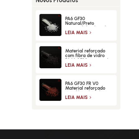
Novos Produtos
PA6 GF30
Natural/Preto
Material de Fibra de
Vidro de Alta
LEIA MAIS
Resistência
Material reforçado
com fibra de vidro
PA66 GF30 para maior
resistência e
LEIA MAIS
durabilidade
PA6 GF30 FR V0
Material reforçado
com fibra de vidro
retardante de chamas
LEIA MAIS
de alta resistência