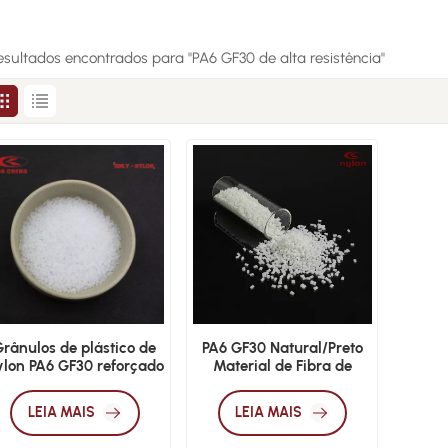
esultados encontrados para "PA6 GF30 de alta resistência"
Grânulos de plástico de
PA6 GF30 Natural/Preto
ylon PA6 GF30 reforçado
Material de Fibra de
com fibra de vidro
Vidro de Alta Resistência
LEIA MAIS
LEIA MAIS