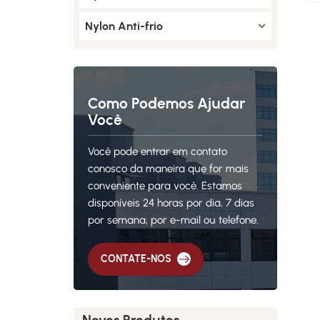
Nylon Anti-frio
Como Podemos Ajudar
Você
Você pode entrar em contato
conosco da maneira que for mais
conveniente para você. Estamos
disponíveis 24 horas por dia, 7 dias
por semana, por e-mail ou telefone.
CONTATE-NOS