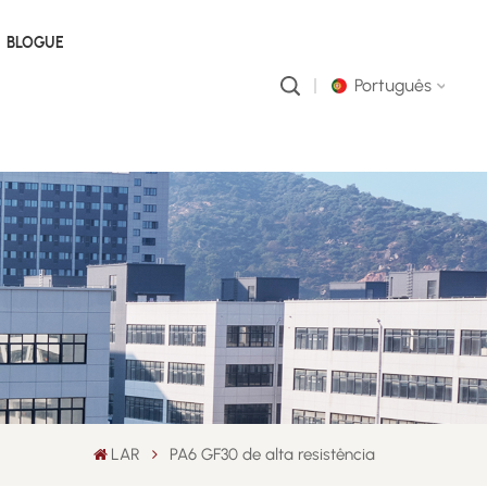
BLOGUE
Português
English
русский
português
العربية
中文
LAR
PA6 GF30 de alta resistência